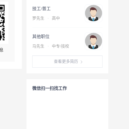
技工/普工
罗先生
·
高中
其他职位
马先生
·
中专/技校
息
查看更多简历
微信扫一扫找工作