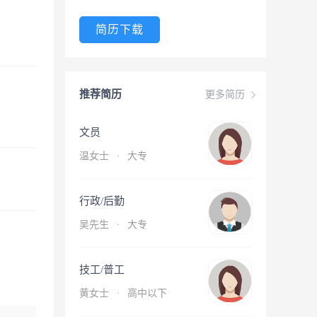
简历下载
推荐简历
更多简历
文员
温女士
·
大专
行政/后勤
吴先生
·
大专
技工/普工
黄女士
·
高中以下